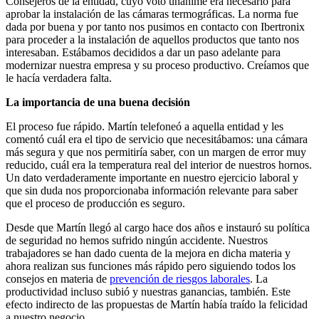
Consejeros de la entidad, cuyo voto unánime era necesario para
aprobar la instalación de las cámaras termográficas. La norma fue
dada por buena y por tanto nos pusimos en contacto con Ibertronix
para proceder a la instalación de aquellos productos que tanto nos
interesaban. Estábamos decididos a dar un paso adelante para
modernizar nuestra empresa y su proceso productivo. Creíamos que
le hacía verdadera falta.
La importancia de una buena decisión
El proceso fue rápido. Martín telefoneó a aquella entidad y les
comentó cuál era el tipo de servicio que necesitábamos: una cámara
más segura y que nos permitiría saber, con un margen de error muy
reducido, cuál era la temperatura real del interior de nuestros hornos.
Un dato verdaderamente importante en nuestro ejercicio laboral y
que sin duda nos proporcionaba información relevante para saber
que el proceso de producción es seguro.
Desde que Martín llegó al cargo hace dos años e instauró su política
de seguridad no hemos sufrido ningún accidente. Nuestros
trabajadores se han dado cuenta de la mejora en dicha materia y
ahora realizan sus funciones más rápido pero siguiendo todos los
consejos en materia de
prevención de riesgos laborales
. La
productividad incluso subió y nuestras ganancias, también. Este
efecto indirecto de las propuestas de Martín había traído la felicidad
a nuestro negocio.